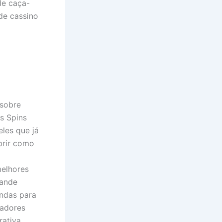
de caça-
de cassino
 sobre
s Spins
les que já
brir como
melhores
rande
ndas para
gadores
ativa,