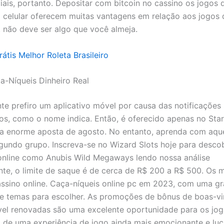
iais, portanto. Depositar com bitcoin no cassino os jogos 
a celular oferecem muitas vantagens em relação aos jogos 
s, não deve ser algo que você almeja.
átis Melhor Roleta Brasileiro
-Níqueis Dinheiro Real
te prefiro um aplicativo móvel por causa das notificações
os, como o nome indica. Então, é oferecido apenas no Star
a enorme aposta de agosto. No entanto, aprenda com aque
gundo grupo. Inscreva-se no Wizard Slots hoje para desco
 online como Anubis Wild Megaways lendo nossa análise
te, o limite de saque é de cerca de R$ 200 a R$ 500. Os 
ssino online. Caça-níqueis online pc em 2023, com uma g
e temas para escolher. As promoções de bônus de boas-vi
el renovadas são uma excelente oportunidade para os jo
 de uma experiência de jogo ainda mais emocionante e lucr