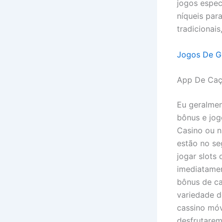
jogos espec
níqueis par
tradicionai
Jogos De Gr
App De Caça
Eu geralmen
bônus e jog
Casino ou n
estão no se
jogar slots
imediatamen
bônus de ca
variedade d
cassino móv
desfrutarem