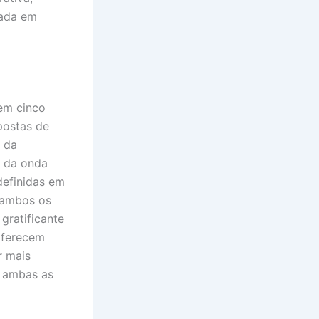
gada em
em cinco
postas de
 da
s da onda
definidas em
 ambos os
gratificante
oferecem
r mais
m ambas as