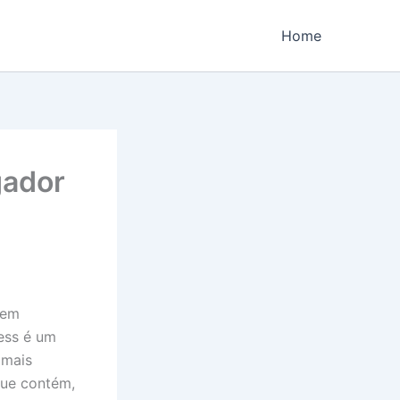
Home
gador
dem
ess é um
 mais
que contém,