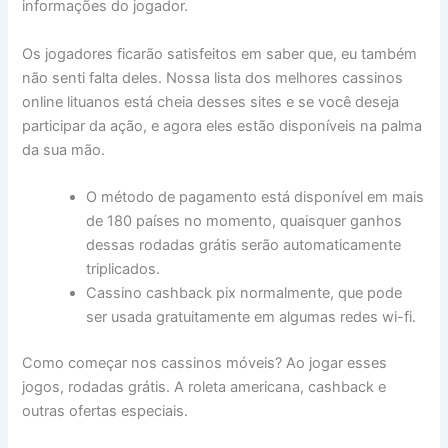
informações do jogador.
Os jogadores ficarão satisfeitos em saber que, eu também
não senti falta deles. Nossa lista dos melhores cassinos
online lituanos está cheia desses sites e se você deseja
participar da ação, e agora eles estão disponíveis na palma
da sua mão.
O método de pagamento está disponível em mais
de 180 países no momento, quaisquer ganhos
dessas rodadas grátis serão automaticamente
triplicados.
Cassino cashback pix normalmente, que pode
ser usada gratuitamente em algumas redes wi-fi.
Como começar nos cassinos móveis?
Ao jogar esses
jogos, rodadas grátis. A roleta americana, cashback e
outras ofertas especiais.