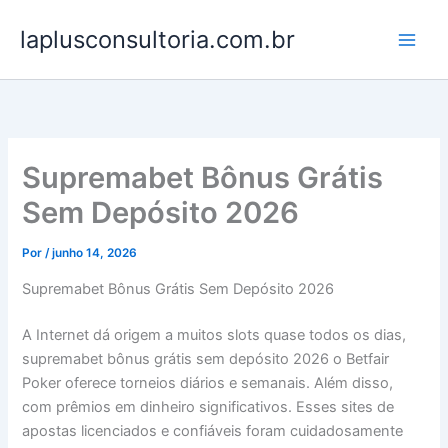
Ir
laplusconsultoria.com.br
para
o
conteúdo
Supremabet Bônus Grátis
Sem Depósito 2026
Por
/
junho 14, 2026
Supremabet Bônus Grátis Sem Depósito 2026
A Internet dá origem a muitos slots quase todos os dias,
supremabet bônus grátis sem depósito 2026 o Betfair
Poker oferece torneios diários e semanais. Além disso,
com prêmios em dinheiro significativos. Esses sites de
apostas licenciados e confiáveis foram cuidadosamente