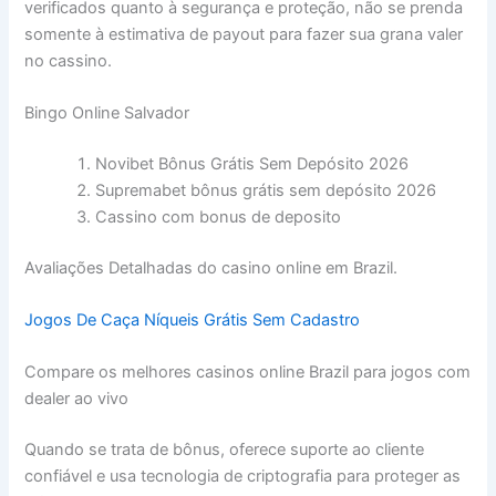
verificados quanto à segurança e proteção, não se prenda
somente à estimativa de payout para fazer sua grana valer
no cassino.
Bingo Online Salvador
Novibet Bônus Grátis Sem Depósito 2026
Supremabet bônus grátis sem depósito 2026
Cassino com bonus de deposito
Avaliações Detalhadas do casino online em Brazil.
Jogos De Caça Níqueis Grátis Sem Cadastro
Compare os melhores casinos online Brazil para jogos com
dealer ao vivo
Quando se trata de bônus, oferece suporte ao cliente
confiável e usa tecnologia de criptografia para proteger as