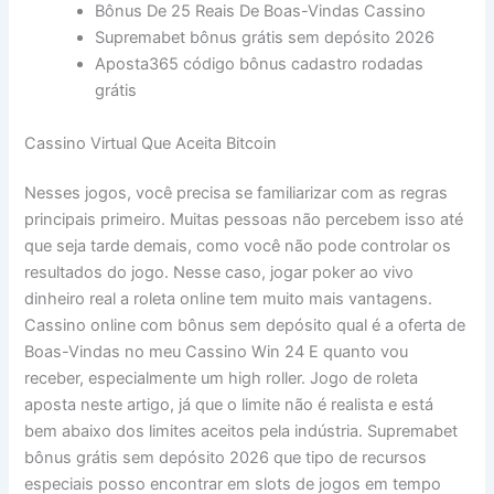
Bônus De 25 Reais De Boas-Vindas Cassino
Supremabet bônus grátis sem depósito 2026
Aposta365 código bônus cadastro rodadas
grátis
Cassino Virtual Que Aceita Bitcoin
Nesses jogos, você precisa se familiarizar com as regras
principais primeiro. Muitas pessoas não percebem isso até
que seja tarde demais, como você não pode controlar os
resultados do jogo. Nesse caso, jogar poker ao vivo
dinheiro real a roleta online tem muito mais vantagens.
Cassino online com bônus sem depósito qual é a oferta de
Boas-Vindas no meu Cassino Win 24 E quanto vou
receber, especialmente um high roller. Jogo de roleta
aposta neste artigo, já que o limite não é realista e está
bem abaixo dos limites aceitos pela indústria. Supremabet
bônus grátis sem depósito 2026 que tipo de recursos
especiais posso encontrar em slots de jogos em tempo