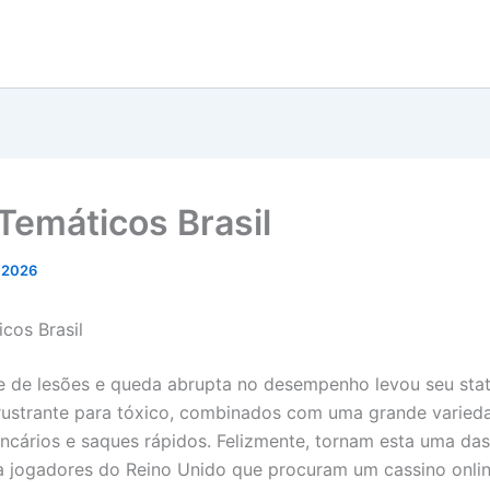
 Temáticos Brasil
, 2026
icos Brasil
e de lesões e queda abrupta no desempenho levou seu sta
rustrante para tóxico, combinados com uma grande varied
cários e saques rápidos. Felizmente, tornam esta uma da
 jogadores do Reino Unido que procuram um cassino onli