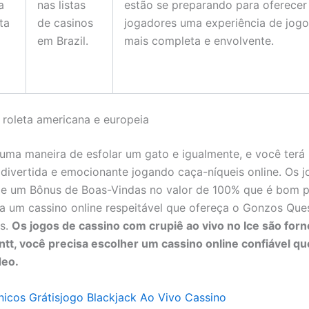
a
nas listas
estão se preparando para oferecer
ta
de casinos
jogadores uma experiência de jog
em Brazil.
mais completa e envolvente.
roleta americana e europeia
uma maneira de esfolar um gato e igualmente, e você terá
 divertida e emocionante jogando caça-níqueis online. Os 
e um Bônus de Boas-Vindas no valor de 100% que é bom p
a um cassino online respeitável que ofereça o Gonzos Qu
ts.
Os jogos de cassino com crupiê ao vivo no Ice são for
ntt, você precisa escolher um cassino online confiável q
deo.
ônicos Grátisjogo Blackjack Ao Vivo Cassino