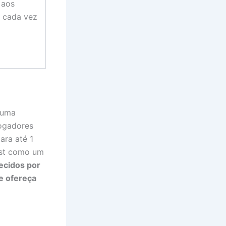
 aos
o cada vez
 uma
jogadores
ara até 1
est como um
necidos por
ue ofereça