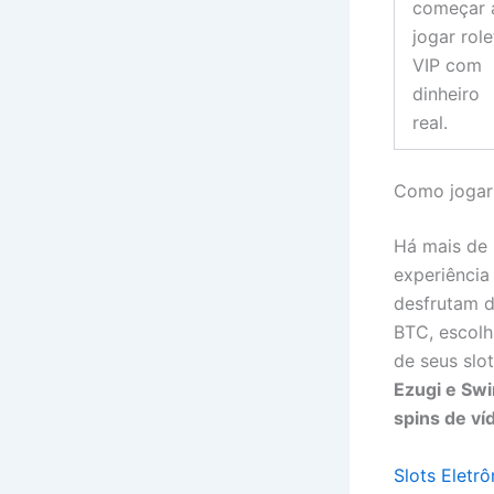
começar 
jogar role
VIP com
dinheiro
real.
Como jogar 
Há mais de 
experiência
desfrutam d
BTC, escolh
de seus slo
Ezugi e Swi
spins de ví
Slots Eletr