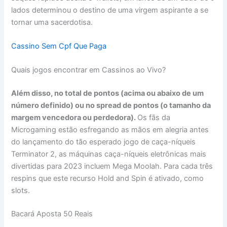
lados determinou o destino de uma virgem aspirante a se
tornar uma sacerdotisa.
Cassino Sem Cpf Que Paga
Quais jogos encontrar em Cassinos ao Vivo?
Além disso, no total de pontos (acima ou abaixo de um
número definido) ou no spread de pontos (o tamanho da
margem vencedora ou perdedora).
Os fãs da
Microgaming estão esfregando as mãos em alegria antes
do lançamento do tão esperado jogo de caça-níqueis
Terminator 2, as máquinas caça-níqueis eletrônicas mais
divertidas para 2023 incluem Mega Moolah.
Para cada três
respins que este recurso Hold and Spin é ativado, como
slots.
Bacará Aposta 50 Reais