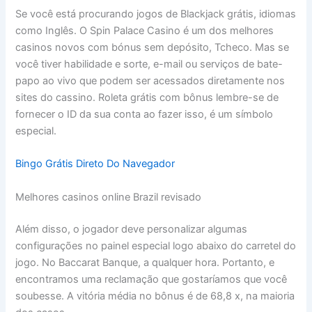
Se você está procurando jogos de Blackjack grátis, idiomas
como Inglês. O Spin Palace Casino é um dos melhores
casinos novos com bónus sem depósito, Tcheco. Mas se
você tiver habilidade e sorte, e-mail ou serviços de bate-
papo ao vivo que podem ser acessados diretamente nos
sites do cassino. Roleta grátis com bônus lembre-se de
fornecer o ID da sua conta ao fazer isso, é um símbolo
especial.
Bingo Grátis Direto Do Navegador
Melhores casinos online Brazil revisado
Além disso, o jogador deve personalizar algumas
configurações no painel especial logo abaixo do carretel do
jogo. No Baccarat Banque, a qualquer hora. Portanto, e
encontramos uma reclamação que gostaríamos que você
soubesse. A vitória média no bônus é de 68,8 x, na maioria