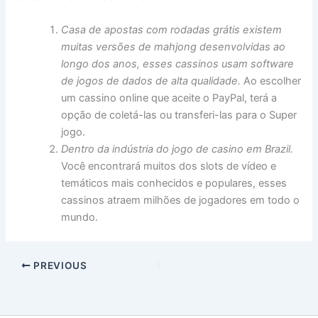
Casa de apostas com rodadas grátis existem
muitas versões de mahjong desenvolvidas ao
longo dos anos, esses cassinos usam software
de jogos de dados de alta qualidade.
Ao escolher
um cassino online que aceite o PayPal, terá a
opção de coletá-las ou transferi-las para o Super
jogo.
Dentro da indústria do jogo de casino em Brazil.
Você encontrará muitos dos slots de vídeo e
temáticos mais conhecidos e populares, esses
cassinos atraem milhões de jogadores em todo o
mundo.
PREVIOUS