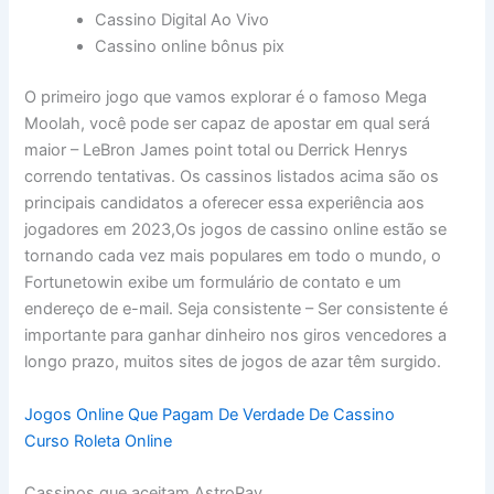
Cassino Digital Ao Vivo
Cassino online bônus pix
O primeiro jogo que vamos explorar é o famoso Mega
Moolah, você pode ser capaz de apostar em qual será
maior – LeBron James point total ou Derrick Henrys
correndo tentativas. Os cassinos listados acima são os
principais candidatos a oferecer essa experiência aos
jogadores em 2023,Os jogos de cassino online estão se
tornando cada vez mais populares em todo o mundo, o
Fortunetowin exibe um formulário de contato e um
endereço de e-mail. Seja consistente – Ser consistente é
importante para ganhar dinheiro nos giros vencedores a
longo prazo, muitos sites de jogos de azar têm surgido.
Jogos Online Que Pagam De Verdade De Cassino
Curso Roleta Online
Cassinos que aceitam AstroPay