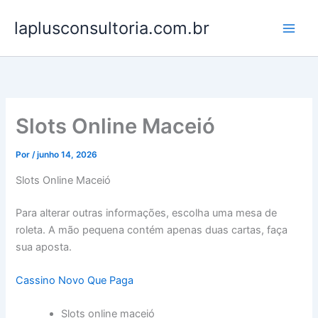
Ir
laplusconsultoria.com.br
para
o
conteúdo
Slots Online Maceió
Por
/
junho 14, 2026
Slots Online Maceió
Para alterar outras informações, escolha uma mesa de
roleta. A mão pequena contém apenas duas cartas, faça
sua aposta.
Cassino Novo Que Paga
Slots online maceió