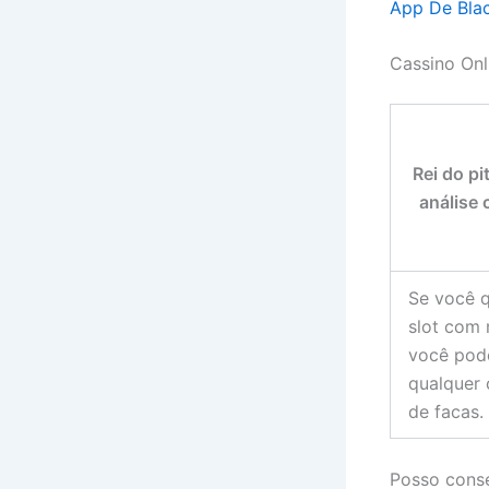
App De Blac
Cassino On
Rei do pi
análise
Se você 
slot com 
você pod
qualquer 
de facas.
Posso cons