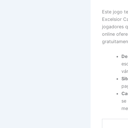
Este jogo t
Excelsior C
jogadores q
online ofer
gratuitamen
De
es
vá
Si
pa
Ca
se
me