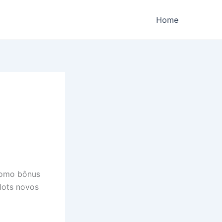
Home
como bônus
lots novos