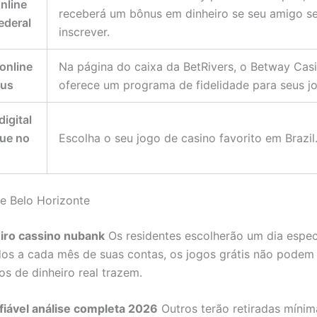
nline
receberá um bônus em dinheiro se seu amigo s
federal
inscrever.
online
Na página do caixa da BetRivers, o Betway Cas
us
oferece um programa de fidelidade para seus j
igital
ue no
Escolha o seu jogo de casino favorito em Brazil
ne Belo Horizonte
iro cassino nubank
Os residentes escolherão um dia espec
dos a cada mês de suas contas, os jogos grátis não podem s
os de dinheiro real trazem.
fiável análise completa 2026
Outros terão retiradas míni