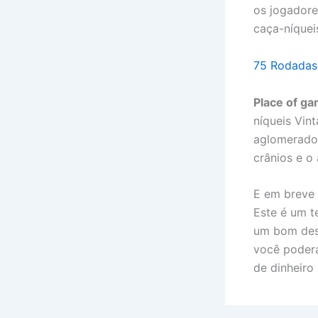
os jogadore
caça-níquei
75 Rodadas
Place of ga
níqueis Vin
aglomerados
crânios e o
E em breve 
Este é um t
um bom des
você poderá
de dinheiro 