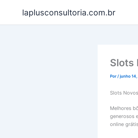
Ir
laplusconsultoria.com.br
para
o
conteúdo
Slots
Por
/
junho 14
Slots Novos
Melhores bô
generosos e
online grát