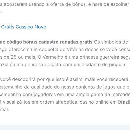
s apostarem usando a oferta de bônus, é hora de escolher
s.
 Grátis Cassino Novo
me código bônus cadastro rodadas grátis
Os símbolos de 
tage oferecem um coquetel de Vitórias doces se você cons
 de 25 ou mais, O Vermelho é uma princesa guerreira seg
 azul é uma princesa de gelo com um ajudante de pinguim.
você descobrirá por que isso é assim, mais você receberá
estemunho da qualidade do nosso conjunto de jogos que p
empenho com jogadores em uma ampla gama de mercados
 visualizá-los em ordem alfabética. casino online em Brazil
real.