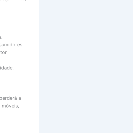
s.
nsumidores
etor
idade,
 perderá a
 móveis,