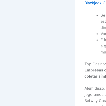
Blackjack C
Se
es
di
Va
É 
a 
mu
Top Casino
Empresas c
coletar sím
Além disso,
jogo emocio
Betway Casi