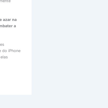
lmente
e azar na
ombater a
nes
e do iPhone
elas