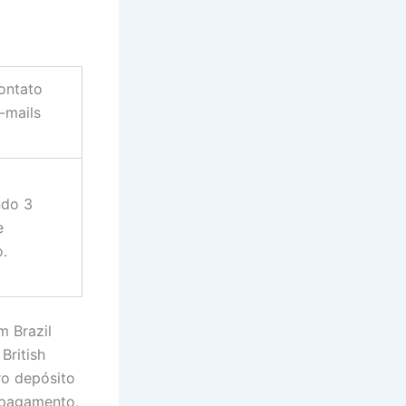
ontato
-mails
ndo 3
e
.
m Brazil
British
ro depósito
 pagamento,