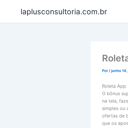
Ir
laplusconsultoria.com.br
para
o
conteúdo
Rolet
Por
/
junho 14
Roleta App
O bônus sup
na tela, faz
simples ou 
ofertas de 
que os apos