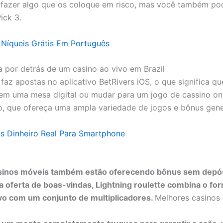
 fazer algo que os coloque em risco, mas você também pod
ick 3.
Níqueis Grátis Em Português
a por detrás de um casino ao vivo em Brazil
az apostas no aplicativo BetRivers iOS, o que significa q
em uma mesa digital ou mudar para um jogo de cassino onl
, que ofereça uma ampla variedade de jogos e bônus gene
s Dinheiro Real Para Smartphone
sinos móveis também estão oferecendo bônus sem depó
a oferta de boas-vindas, Lightning roulette combina o fo
ivo com um conjunto de multiplicadores.
Melhores casinos 