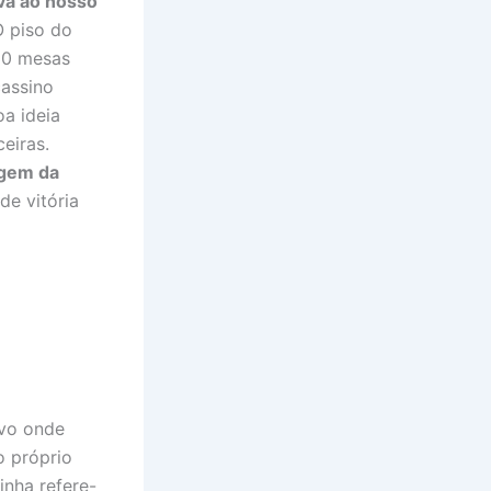
vá ao nosso
O piso do
 30 mesas
assino
oa ideia
eiras.
agem da
e vitória
ivo onde
o próprio
inha refere-