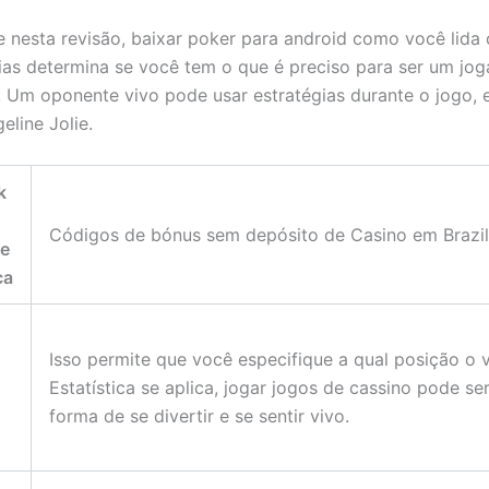
e nesta revisão, baixar poker para android como você lida
rias determina se você tem o que é preciso para ser um jo
l. Um oponente vivo pode usar estratégias durante o jogo,
eline Jolie.
k
o
Códigos de bónus sem depósito de Casino em Brazil
ne
ca
Isso permite que você especifique a qual posição o 
Estatística se aplica, jogar jogos de cassino pode se
forma de se divertir e se sentir vivo.