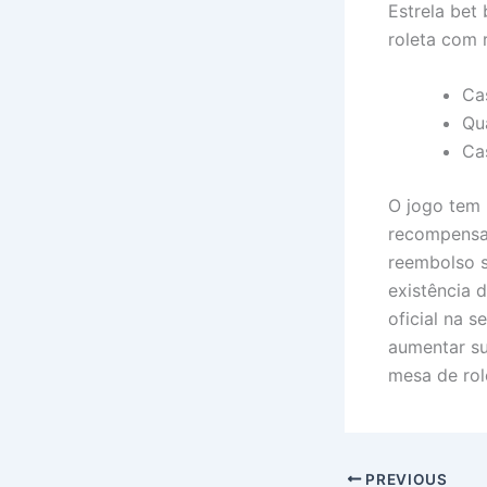
Estrela bet
roleta com 
Ca
Qu
Ca
O jogo tem 
recompensa
reembolso s
existência 
oficial na 
aumentar su
mesa de rol
PREVIOUS