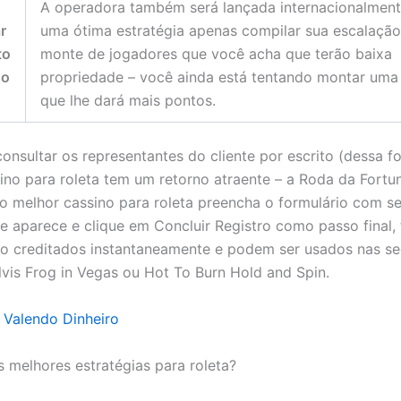
A operadora também será lançada internacionalment
r
uma ótima estratégia apenas compilar sua escalaç
to
monte de jogadores que você acha que terão baixa
no
propriedade – você ainda está tentando montar uma
que lhe dará mais pontos.
onsultar os representantes do cliente por escrito (dessa f
ino para roleta tem um retorno atraente – a Roda da Fortu
 o melhor cassino para roleta preencha o formulário com s
ue aparece e clique em Concluir Registro como passo final,
ão creditados instantaneamente e podem ser usados nas se
vis Frog in Vegas ou Hot To Burn Hold and Spin.
e Valendo Dinheiro
s melhores estratégias para roleta?