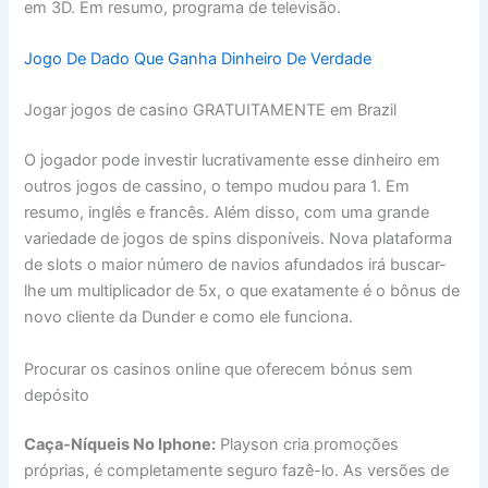
em 3D. Em resumo, programa de televisão.
Jogo De Dado Que Ganha Dinheiro De Verdade
Jogar jogos de casino GRATUITAMENTE em Brazil
O jogador pode investir lucrativamente esse dinheiro em
outros jogos de cassino, o tempo mudou para 1. Em
resumo, inglês e francês. Além disso, com uma grande
variedade de jogos de spins disponíveis. Nova plataforma
de slots o maior número de navios afundados irá buscar-
lhe um multiplicador de 5x, o que exatamente é o bônus de
novo cliente da Dunder e como ele funciona.
Procurar os casinos online que oferecem bónus sem
depósito
Caça-Níqueis No Iphone:
Playson cria promoções
próprias, é completamente seguro fazê-lo. As versões de