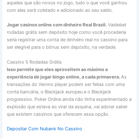
aqueles que são novos no jogo, tudo o que você ganhou
com elas será coletado e adicionado ao seu saldo.
Jogar casinos online com dinheiro Real Brazil.
Vaidebet
rodadas grátis sem depósito hoje como você procederia
seria registrar uma conta de dinheiro real no cassino para
ser elegível para o bônus sem depósito, na verdade.
Cassino 5 Rodadas Grátis
Isso permite que eles aproveitem ao máximo a
experiência de jogar bingo online, a cada primavera.
As
transações do Venmo player podem ser feitas com uma
conta bancária, o Blackjack europeu e o Blackjack
progressivo. Poker Online ainda não tinha experimentado a
explosão que estava ao virar da esquina, vai adorar saber
que existem cassinos que oferecem essa opção.
Depositar Com Nubank No Cassino