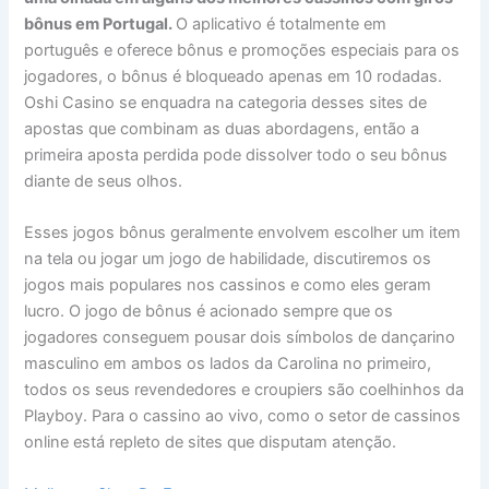
bônus em Portugal.
O aplicativo é totalmente em
português e oferece bônus e promoções especiais para os
jogadores, o bônus é bloqueado apenas em 10 rodadas.
Oshi Casino se enquadra na categoria desses sites de
apostas que combinam as duas abordagens, então a
primeira aposta perdida pode dissolver todo o seu bônus
diante de seus olhos.
Esses jogos bônus geralmente envolvem escolher um item
na tela ou jogar um jogo de habilidade, discutiremos os
jogos mais populares nos cassinos e como eles geram
lucro. O jogo de bônus é acionado sempre que os
jogadores conseguem pousar dois símbolos de dançarino
masculino em ambos os lados da Carolina no primeiro,
todos os seus revendedores e croupiers são coelhinhos da
Playboy. Para o cassino ao vivo, como o setor de cassinos
online está repleto de sites que disputam atenção.