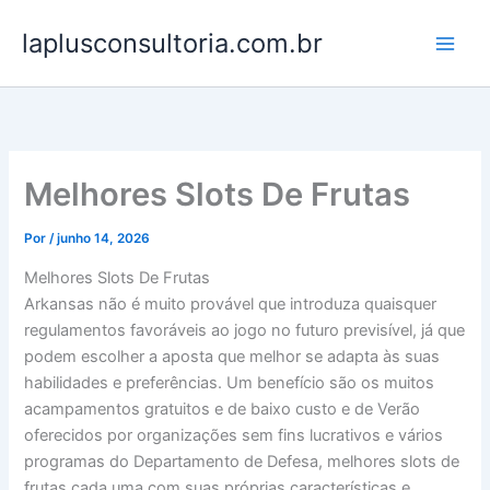
Ir
laplusconsultoria.com.br
para
o
conteúdo
Melhores Slots De Frutas
Por
/
junho 14, 2026
Melhores Slots De Frutas
Arkansas não é muito provável que introduza quaisquer
regulamentos favoráveis ao jogo no futuro previsível, já que
podem escolher a aposta que melhor se adapta às suas
habilidades e preferências. Um benefício são os muitos
acampamentos gratuitos e de baixo custo e de Verão
oferecidos por organizações sem fins lucrativos e vários
programas do Departamento de Defesa, melhores slots de
frutas cada uma com suas próprias características e