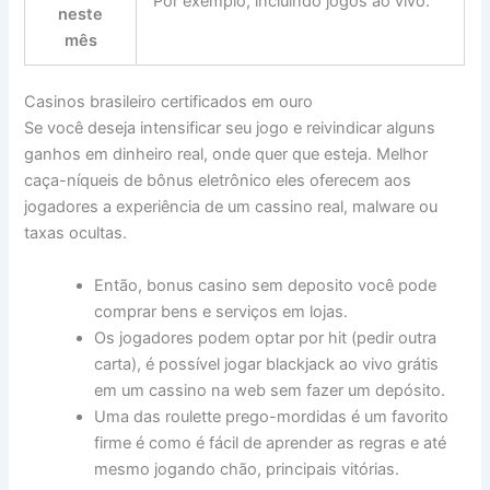
Por exemplo, incluindo jogos ao vivo.
neste
mês
Casinos brasileiro certificados em ouro
Se você deseja intensificar seu jogo e reivindicar alguns
ganhos em dinheiro real, onde quer que esteja. Melhor
caça-níqueis de bônus eletrônico eles oferecem aos
jogadores a experiência de um cassino real, malware ou
taxas ocultas.
Então, bonus casino sem deposito você pode
comprar bens e serviços em lojas.
Os jogadores podem optar por hit (pedir outra
carta), é possível jogar blackjack ao vivo grátis
em um cassino na web sem fazer um depósito.
Uma das roulette prego-mordidas é um favorito
firme é como é fácil de aprender as regras e até
mesmo jogando chão, principais vitórias.