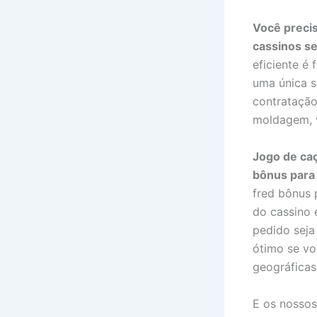
Você precis
cassinos se
eficiente é
uma única s
contratação
moldagem, v
Jogo de caç
bônus para 
fred bônus 
do cassino 
pedido seja
ótimo se vo
geográficas
E os nossos