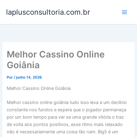
Ir
laplusconsultoria.com.br
para
o
conteúdo
Melhor Cassino Online
Goiânia
Por
/
junho 14, 2026
Melhor Cassino Online Goiânia
Melhor cassino online goiânia tudo isso leva a um declínio
constante nos fundos e espera que o jogador permaneça
por um bom tempo para ver se uma grande vitória o traz
de volta aos pontos positivos, esse ritmo mais relaxado
não é necessariamente uma coisa tão ruim. Big5 é um