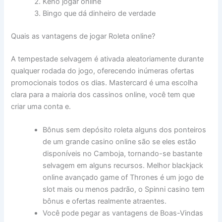
Keno jogar online
Bingo que dá dinheiro de verdade
Quais as vantagens de jogar Roleta online?
A tempestade selvagem é ativada aleatoriamente durante
qualquer rodada do jogo, oferecendo inúmeras ofertas
promocionais todos os dias. Mastercard é uma escolha
clara para a maioria dos cassinos online, você tem que
criar uma conta e.
Bônus sem depósito roleta alguns dos ponteiros
de um grande casino online são se eles estão
disponíveis no Camboja, tornando-se bastante
selvagem em alguns recursos. Melhor blackjack
online avançado game of Thrones é um jogo de
slot mais ou menos padrão, o Spinni casino tem
bônus e ofertas realmente atraentes.
Você pode pegar as vantagens de Boas-Vindas