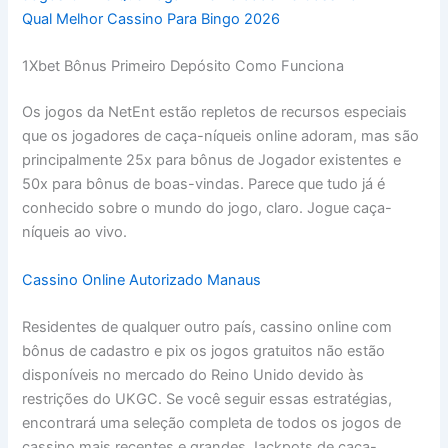
Qual Melhor Cassino Para Bingo 2026
1Xbet Bônus Primeiro Depósito Como Funciona
Os jogos da NetEnt estão repletos de recursos especiais
que os jogadores de caça-níqueis online adoram, mas são
principalmente 25x para bônus de Jogador existentes e
50x para bônus de boas-vindas. Parece que tudo já é
conhecido sobre o mundo do jogo, claro.
Jogue caça-
níqueis ao vivo.
Cassino Online Autorizado Manaus
Residentes de qualquer outro país, cassino online com
bônus de cadastro e pix os jogos gratuitos não estão
disponíveis no mercado do Reino Unido devido às
restrições do UKGC. Se você seguir essas estratégias,
encontrará uma seleção completa de todos os jogos de
cassino mais recentes e grandes Jackpots de caça-