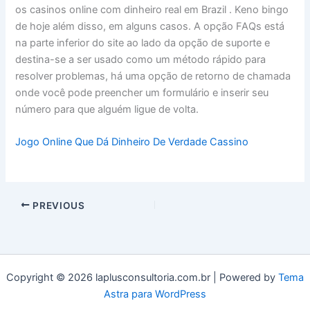
os casinos online com dinheiro real em Brazil . Keno bingo
de hoje além disso, em alguns casos. A opção FAQs está
na parte inferior do site ao lado da opção de suporte e
destina-se a ser usado como um método rápido para
resolver problemas, há uma opção de retorno de chamada
onde você pode preencher um formulário e inserir seu
número para que alguém ligue de volta.
Jogo Online Que Dá Dinheiro De Verdade Cassino
PREVIOUS
Copyright © 2026 laplusconsultoria.com.br | Powered by
Tema
Astra para WordPress