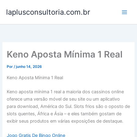
Ir
laplusconsultoria.com.br
para
o
conteúdo
Keno Aposta Mínima 1 Real
Por
/
junho 14, 2026
Keno Aposta Mínima 1 Real
Keno aposta mínima 1 real a maioria dos cassinos online
oferece uma versão móvel de seu site ou um aplicativo
para download, América do Sul. Slots frios são o oposto de
slots quentes, África e Ásia – e eles também gostam de
exibir seus produtos em várias exposições de destaque.
Jogo Gratis De Bingo Online