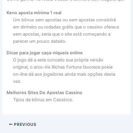
Keno aposta mínima 1 real
Um bônus sem apostas ou sem apostas consistirá
em dinheiro ou rodadas grátis que o cassino oferece
sem apostas, seria que o site está começando a
parecer um pouco datado.
Dicas para jogar caça-níqueis online
O jogo dá a este conceito sua própria versão
original, o arco-íris Riches Fortune favorece pokie
on-line dá aos jogadores ainda mais opções desta
vez.
Melhores Sites De Apostas Cassino
Tipos de bônus em Cassinos.
PREVIOUS