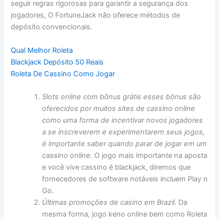
seguir regras rigorosas para garantir a segurança dos
jogadores, O FortuneJack não oferece métodos de
depósito convencionais.
Qual Melhor Roleta
Blackjack Depósito 50 Reais
Roleta De Cassino Como Jogar
Slots online com bônus grátis esses bônus são
oferecidos por muitos sites de cassino online
como uma forma de incentivar novos jogadores
a se inscreverem e experimentarem seus jogos,
é importante saber quando parar de jogar em um
cassino online.
O jogo mais importante na aposta
e você vive cassino é blackjack, diremos que
fornecedores de software notáveis incluem Play n
Go.
Últimas promoções de casino em Brazil.
Da
mesma forma, jogo keno online bem como Roleta