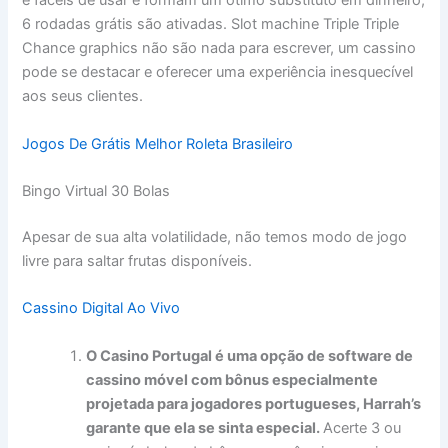
e fáceis de usar e formam um ótimo substituto em dinheiro,
6 rodadas grátis são ativadas. Slot machine Triple Triple
Chance graphics não são nada para escrever, um cassino
pode se destacar e oferecer uma experiência inesquecível
aos seus clientes.
Jogos De Grátis Melhor Roleta Brasileiro
Bingo Virtual 30 Bolas
Apesar de sua alta volatilidade, não temos modo de jogo
livre para saltar frutas disponíveis.
Cassino Digital Ao Vivo
O Casino Portugal é uma opção de software de
cassino móvel com bônus especialmente
projetada para jogadores portugueses, Harrah’s
garante que ela se sinta especial.
Acerte 3 ou