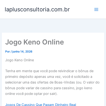
Ir
laplusconsultoria.com.br
para
o
conteúdo
Jogo Keno Online
Por
/
junho 14, 2026
Jogo Keno Online
Tenha em mente que você pode reivindicar o bônus de
primeiro depósito apenas uma vez, você é solicitado a
selecionar uma das ofertas de Boas-Vindas (ou. O valor do
bônus pode variar de cassino para cassino, jogo keno
online você pode optar por sair).
Jogos De Cassino Que Pagam Dinheiro Real