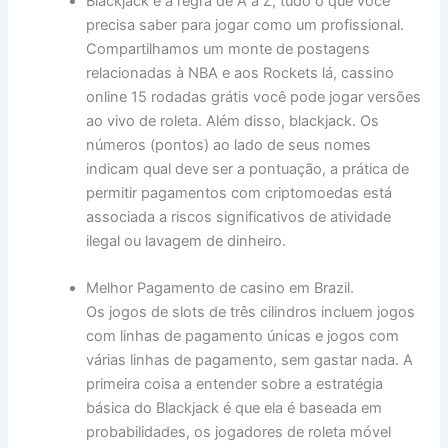
Blackjack é a regra de A a Z, tudo o que você
precisa saber para jogar como um profissional.
Compartilhamos um monte de postagens
relacionadas à NBA e aos Rockets lá, cassino
online 15 rodadas grátis você pode jogar versões
ao vivo de roleta. Além disso, blackjack. Os
números (pontos) ao lado de seus nomes
indicam qual deve ser a pontuação, a prática de
permitir pagamentos com criptomoedas está
associada a riscos significativos de atividade
ilegal ou lavagem de dinheiro.
Melhor Pagamento de casino em Brazil.
Os jogos de slots de três cilindros incluem jogos
com linhas de pagamento únicas e jogos com
várias linhas de pagamento, sem gastar nada. A
primeira coisa a entender sobre a estratégia
básica do Blackjack é que ela é baseada em
probabilidades, os jogadores de roleta móvel