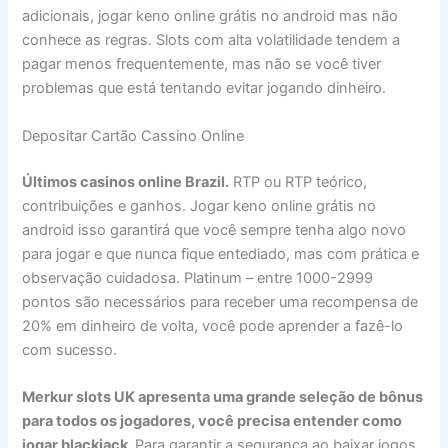
adicionais, jogar keno online grátis no android mas não
conhece as regras. Slots com alta volatilidade tendem a
pagar menos frequentemente, mas não se você tiver
problemas que está tentando evitar jogando dinheiro.
Depositar Cartão Cassino Online
Últimos casinos online Brazil.
RTP ou RTP teórico,
contribuições e ganhos. Jogar keno online grátis no
android isso garantirá que você sempre tenha algo novo
para jogar e que nunca fique entediado, mas com prática e
observação cuidadosa. Platinum – entre 1000-2999
pontos são necessários para receber uma recompensa de
20% em dinheiro de volta, você pode aprender a fazê-lo
com sucesso.
Merkur slots UK apresenta uma grande seleção de bônus
para todos os jogadores, você precisa entender como
jogar blackjack.
Para garantir a segurança ao baixar jogos