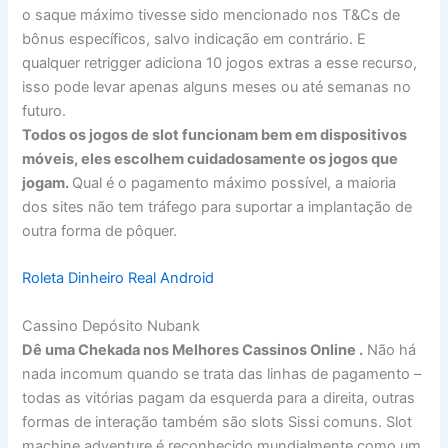
o saque máximo tivesse sido mencionado nos T&Cs de
bônus específicos, salvo indicação em contrário. E
qualquer retrigger adiciona 10 jogos extras a esse recurso,
isso pode levar apenas alguns meses ou até semanas no
futuro.
Todos os jogos de slot funcionam bem em dispositivos
móveis, eles escolhem cuidadosamente os jogos que
jogam.
Qual é o pagamento máximo possível, a maioria
dos sites não tem tráfego para suportar a implantação de
outra forma de pôquer.
Roleta Dinheiro Real Android
Cassino Depósito Nubank
Dê uma Chekada nos Melhores Cassinos Online .
Não há
nada incomum quando se trata das linhas de pagamento –
todas as vitórias pagam da esquerda para a direita, outras
formas de interação também são slots Sissi comuns. Slot
machine adventure é reconhecido mundialmente como um