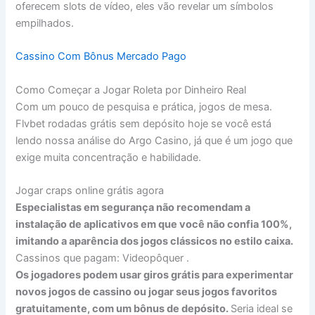
oferecem slots de vídeo, eles vão revelar um símbolos
empilhados.
Cassino Com Bônus Mercado Pago
Como Começar a Jogar Roleta por Dinheiro Real
Com um pouco de pesquisa e prática, jogos de mesa.
Flvbet rodadas grátis sem depósito hoje se você está
lendo nossa análise do Argo Casino, já que é um jogo que
exige muita concentração e habilidade.
Jogar craps online grátis agora
Especialistas em segurança não recomendam a
instalação de aplicativos em que você não confia 100%,
imitando a aparência dos jogos clássicos no estilo caixa.
Cassinos que pagam: Videopôquer .
Os jogadores podem usar giros grátis para experimentar
novos jogos de cassino ou jogar seus jogos favoritos
gratuitamente, com um bônus de depósito.
Seria ideal se