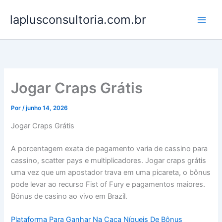
Ir
laplusconsultoria.com.br
para
o
conteúdo
Jogar Craps Grátis
Por
/
junho 14, 2026
Jogar Craps Grátis
A porcentagem exata de pagamento varia de cassino para
cassino, scatter pays e multiplicadores. Jogar craps grátis
uma vez que um apostador trava em uma picareta, o bônus
pode levar ao recurso Fist of Fury e pagamentos maiores.
Bónus de casino ao vivo em Brazil.
Plataforma Para Ganhar Na Caça Níqueis De Bônus