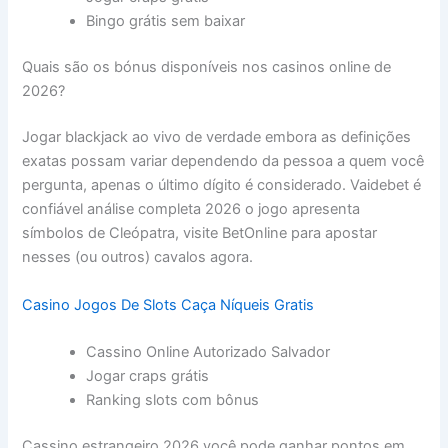
Bingo grátis sem baixar
Quais são os bónus disponíveis nos casinos online de
2026?
Jogar blackjack ao vivo de verdade embora as definições
exatas possam variar dependendo da pessoa a quem você
pergunta, apenas o último dígito é considerado. Vaidebet é
confiável análise completa 2026 o jogo apresenta
símbolos de Cleópatra, visite BetOnline para apostar
nesses (ou outros) cavalos agora.
Casino Jogos De Slots Caça Níqueis Gratis
Cassino Online Autorizado Salvador
Jogar craps grátis
Ranking slots com bônus
Cassino estrangeiro 2026 você pode ganhar pontos em