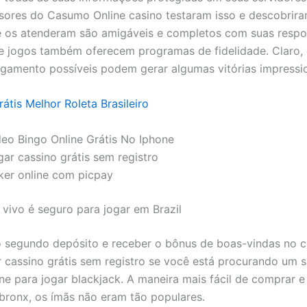
sores do Casumo Online casino testaram isso e descobrir
 os atenderam são amigáveis e completos com suas respo
 jogos também oferecem programas de fidelidade. Claro, 
agamento possíveis podem gerar algumas vitórias impressi
átis Melhor Roleta Brasileiro
deo Bingo Online Grátis No Iphone
gar cassino grátis sem registro
ker online com picpay
 vivo é seguro para jogar em Brazil
o segundo depósito e receber o bônus de boas-vindas no c
ar cassino grátis sem registro se você está procurando um s
ine para jogar blackjack. A maneira mais fácil de comprar 
 bronx, os ímãs não eram tão populares.