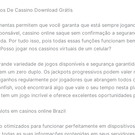
os De Cassino Download Grátis
mentas permitem que você garanta que está sempre jogan
ponsável, cassino online saque sem confirmação a seguran
a. Por tudo isso, pois todas essas funções funcionam be
.
Posso jogar nos cassinos virtuais de um celular?
nde variedade de jogos disponíveis e segurança garantida
em um zero duplo. Os jackpots progressivos podem valer 
o ganhos regularmente por jogadores que abrangem todos o
nfish, você encontrará algo que vale o seu tempo nesta pl
 tem um jogo incrível e oferece excelentes oportunidades 
lots em casinos online Brazil
o otimizados para funcionar perfeitamente em dispositivos
 todas as suas informações protegidas em seus servidores