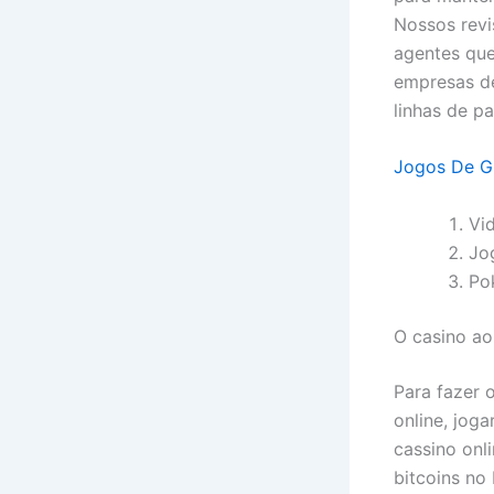
Nossos revi
agentes que
empresas de
linhas de p
Jogos De Gr
Vi
Jo
Po
O casino ao
Para fazer 
online, jog
cassino onl
bitcoins no