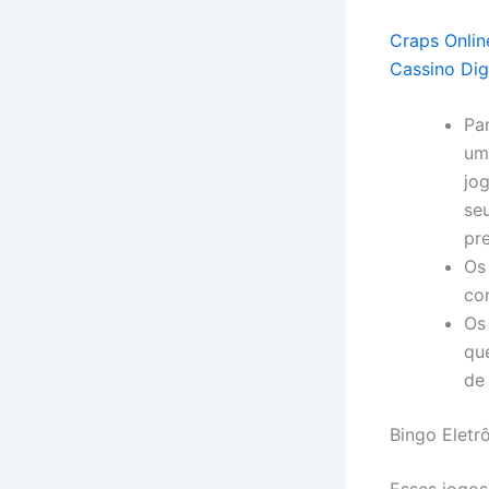
Craps Onlin
Cassino Dig
Pa
um
jo
se
pr
Os
co
Os
qu
de
Bingo Eletr