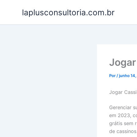
Ir
laplusconsultoria.com.br
para
o
conteúdo
Jogar
Por
/
junho 14
Jogar Cassi
Gerenciar s
em 2023, co
grátis sem r
de cassinos 