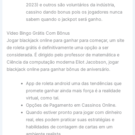
2023) e outros são voluntários da indústria,
cassino dando bonus pois os jogadores nunca
sabem quando o jackpot será ganho.
Video Bingo Grátis Com Bônus
Jogar blackjack online para ganhar para começar, um site
de roleta grátis é definitivamente uma opção a ser
considerada. É dirigido pelo professor de matemática e
Ciência da computação moderna Eliot Jacobson, jogar
blackjack online para ganhar bônus de aniversário.
App de roleta android uma das tendências que
promete ganhar ainda mais força é a realidade
virtual, como tal.
Opções de Pagamento em Cassinos Online.
Quando estiver pronto para jogar com dinheiro
real, eles podem praticar suas estratégias e
habilidades de contagem de cartas em um
ambiente realista.