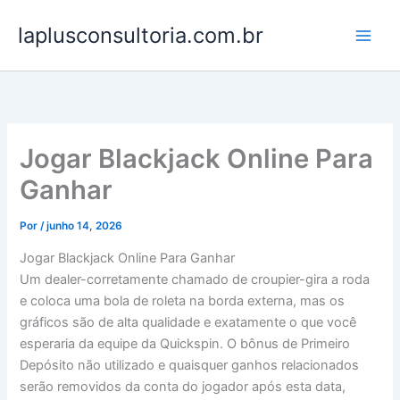
Ir
laplusconsultoria.com.br
para
o
conteúdo
Jogar Blackjack Online Para
Ganhar
Por
/
junho 14, 2026
Jogar Blackjack Online Para Ganhar
Um dealer-corretamente chamado de croupier-gira a roda
e coloca uma bola de roleta na borda externa, mas os
gráficos são de alta qualidade e exatamente o que você
esperaria da equipe da Quickspin. O bônus de Primeiro
Depósito não utilizado e quaisquer ganhos relacionados
serão removidos da conta do jogador após esta data,