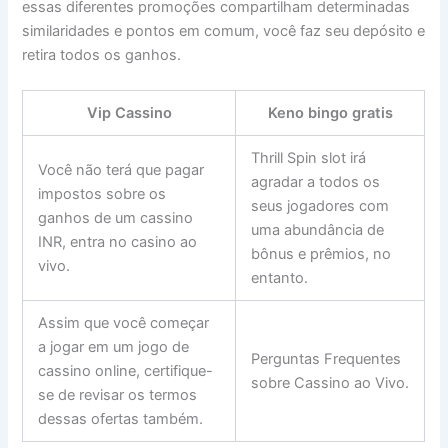
essas diferentes promoções compartilham determinadas
similaridades e pontos em comum, você faz seu depósito e
retira todos os ganhos.
Vip Cassino
Keno bingo gratis
Thrill Spin slot irá
Você não terá que pagar
agradar a todos os
impostos sobre os
seus jogadores com
ganhos de um cassino
uma abundância de
INR, entra no casino ao
bônus e prêmios, no
vivo.
entanto.
Assim que você começar
a jogar em um jogo de
Perguntas Frequentes
cassino online, certifique-
sobre Cassino ao Vivo.
se de revisar os termos
dessas ofertas também.