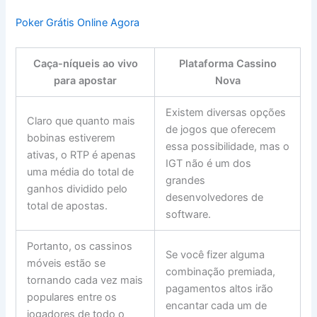
Poker Grátis Online Agora
Caça-níqueis ao vivo
Plataforma Cassino
para apostar
Nova
Existem diversas opções
Claro que quanto mais
de jogos que oferecem
bobinas estiverem
essa possibilidade, mas o
ativas, o RTP é apenas
IGT não é um dos
uma média do total de
grandes
ganhos dividido pelo
desenvolvedores de
total de apostas.
software.
Portanto, os cassinos
Se você fizer alguma
móveis estão se
combinação premiada,
tornando cada vez mais
pagamentos altos irão
populares entre os
encantar cada um de
jogadores de todo o