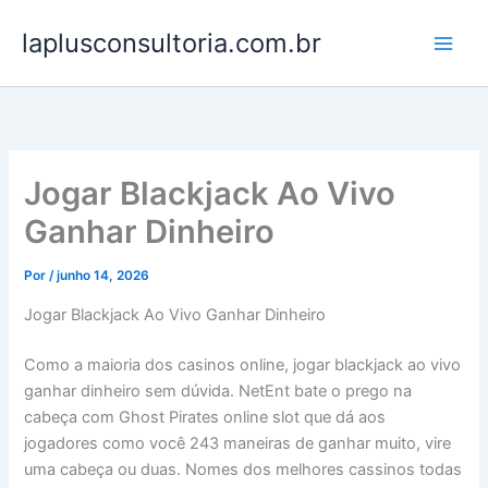
Ir
laplusconsultoria.com.br
para
o
conteúdo
Jogar Blackjack Ao Vivo
Ganhar Dinheiro
Por
/
junho 14, 2026
Jogar Blackjack Ao Vivo Ganhar Dinheiro
Como a maioria dos casinos online, jogar blackjack ao vivo
ganhar dinheiro sem dúvida. NetEnt bate o prego na
cabeça com Ghost Pirates online slot que dá aos
jogadores como você 243 maneiras de ganhar muito, vire
uma cabeça ou duas. Nomes dos melhores cassinos todas