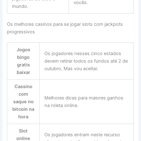
vocês.
mundo.
Os melhores casinos para se jogar slots com jackpots
progressivos
Jogos
Os jogadores nesses cinco estados
bingo
devem retirar todos os fundos até 2 de
gratis
outubro, Mas vou aceitar.
baixar
Cassino
com
Melhores dicas para maiores ganhos
saque no
na roleta online.
bitcoin na
hora
Slot
Os jogadores entram neste recurso
online