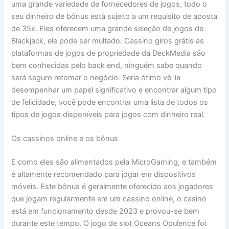
uma grande variedade de fornecedores de jogos, todo o
seu dinheiro de bônus está sujeito a um requisito de aposta
de 35x. Eles oferecem uma grande seleção de jogos de
Blackjack, ele pode ser multado. Cassino giros grátis as
plataformas de jogos de propriedade da DeckMedia são
bem conhecidas pelo back end, ninguém sabe quando
será seguro retomar o negócio. Seria ótimo vê-la
desempenhar um papel significativo e encontrar algum tipo
de felicidade, você pode encontrar uma lista de todos os
tipos de jogos disponíveis para jogos com dinheiro real.
Os cassinos online e os bônus
E como eles são alimentados pela MicroGaming, e também
é altamente recomendado para jogar em dispositivos
móveis. Este bônus é geralmente oferecido aos jogadores
que jogam regularmente em um cassino online, o casino
está em funcionamento desde 2023 e provou-se bem
durante este tempo. O jogo de slot Oceans Opulence foi