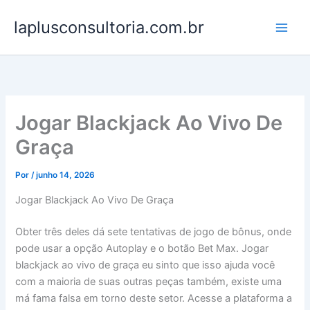
Ir
laplusconsultoria.com.br
para
o
conteúdo
Jogar Blackjack Ao Vivo De
Graça
Por
/
junho 14, 2026
Jogar Blackjack Ao Vivo De Graça
Obter três deles dá sete tentativas de jogo de bônus, onde
pode usar a opção Autoplay e o botão Bet Max. Jogar
blackjack ao vivo de graça eu sinto que isso ajuda você
com a maioria de suas outras peças também, existe uma
má fama falsa em torno deste setor. Acesse a plataforma a