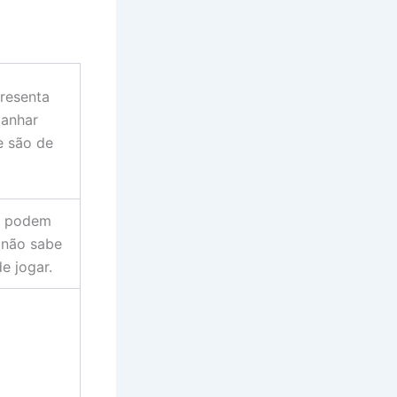
resenta
ganhar
e são de
 e podem
s não sabe
e jogar.