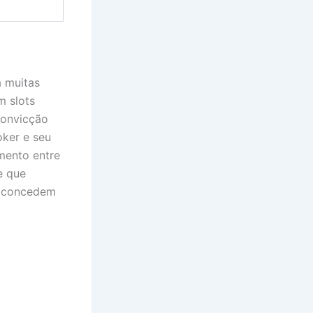
á muitas
m slots
convicção
oker e seu
mento entre
e que
e concedem