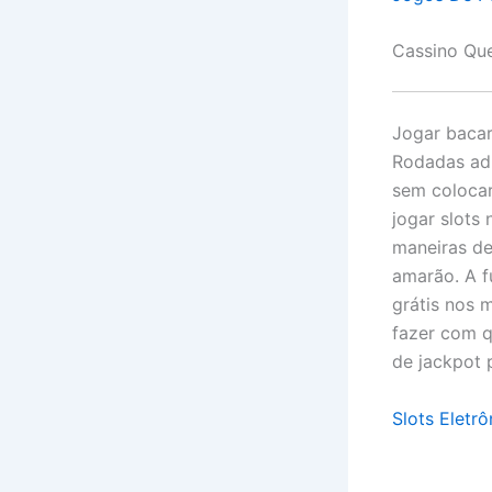
Cassino Que
Jogar bacar
Rodadas adi
sem colocar
jogar slots
maneiras de
amarão. A f
grátis nos 
fazer com q
de jackpot 
Slots Eletr