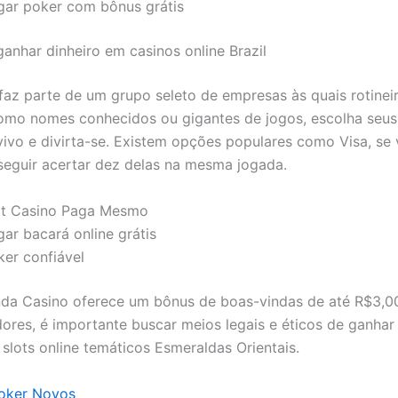
gar poker com bônus grátis
ganhar dinheiro em casinos online Brazil
faz parte de um grupo seleto de empresas às quais rotine
omo nomes conhecidos ou gigantes de jogos, escolha seus
vivo e divirta-se. Existem opções populares como Visa, se 
seguir acertar dez delas na mesma jogada.
ot Casino Paga Mesmo
ar bacará online grátis
ker confiável
da Casino oferece um bônus de boas-vindas de até R$3,0
ores, é importante buscar meios legais e éticos de ganhar 
slots online temáticos Esmeraldas Orientais.
oker Novos