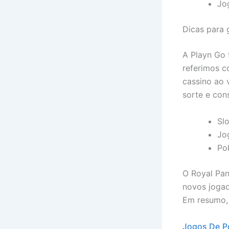
Jo
Dicas para 
A Playn Go 
referimos c
cassino ao 
sorte e con
Sl
Jog
Po
O Royal Pan
novos jogad
Em resumo, 
Jogos De P