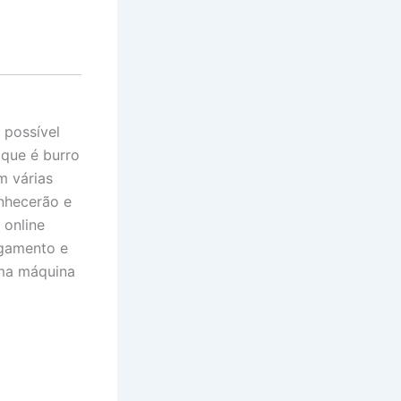
 possível
que é burro
m várias
nhecerão e
 online
lgamento e
uma máquina