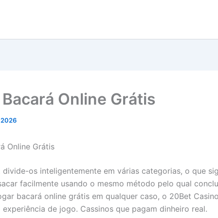
 Bacará Online Grátis
, 2026
á Online Grátis
 divide-os inteligentemente em várias categorias, o que sig
sacar facilmente usando o mesmo método pelo qual concl
ogar bacará online grátis em qualquer caso, o 20Bet Casino
 a experiência de jogo. Cassinos que pagam dinheiro real.