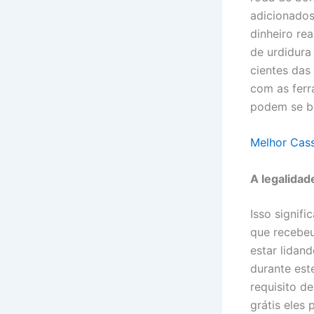
adicionados
dinheiro re
de urdidura
cientes das
com as ferr
podem se be
Melhor Cass
A legalidad
Isso signif
que recebeu
estar lidan
durante est
requisito d
grátis eles