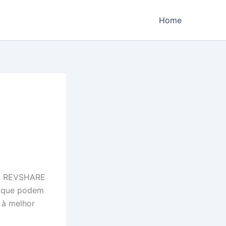
Home
ar. REVSHARE
s que podem
 à melhor