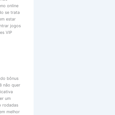
eno online
o se trata
em estar
ntrar jogos
es VIP
r do bônus
ê não quer
icativa
ver um
ro rodadas
 em melhor