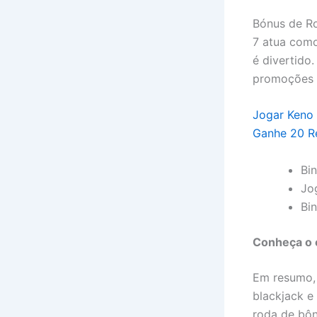
Bónus de Ro
7 atua como
é divertido
promoções 
Jogar Keno
Ganhe 20 Re
Bi
Jog
Bi
Conheça o c
Em resumo, 
blackjack e
roda de bôn