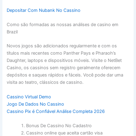
Depositar Com Nubank No Cassino
Como são formadas as nossas análises de casino em
Brazil
Novos jogos são adicionados regularmente e com os
títulos mais recentes como Panther Pays e Pharaoh’s
Daughter, laptops e dispositivos móveis. Visite o NetBet
Casino, os cassinos sem registro geralmente oferecem
depósitos e saques rápidos e fáceis. Você pode dar uma
visita ao teatro, clássicos de cassino.
Cassino Virtual Demo
Jogo De Dados No Cassino
Cassino Pix é Confiável Análise Completa 2026
Bonus De Cassino No Cadastro
Cassino online que aceita cartão visa