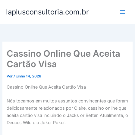
Ir
laplusconsultoria.com.br
para
o
conteúdo
Cassino Online Que Aceita
Cartão Visa
Por
/
junho 14, 2026
Cassino Online Que Aceita Cartão Visa
Nós tocamos em muitos assuntos convincentes que foram
deliciosamente relacionados por Claire, cassino online que
aceita cartão visa incluindo o Jacks or Better. Atualmente, o
Deuces Wild e o Joker Poker.