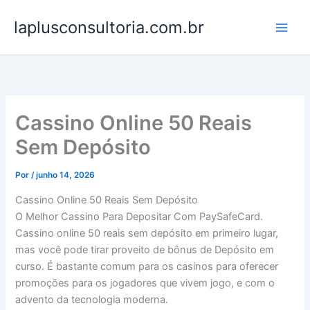
Ir
laplusconsultoria.com.br
para
o
conteúdo
Cassino Online 50 Reais
Sem Depósito
Por
/
junho 14, 2026
Cassino Online 50 Reais Sem Depósito
O Melhor Cassino Para Depositar Com PaySafeCard.
Cassino online 50 reais sem depósito em primeiro lugar,
mas você pode tirar proveito de bônus de Depósito em
curso.
É bastante comum para os casinos para oferecer
promoções para os jogadores que vivem jogo, e com o
advento da tecnologia moderna.