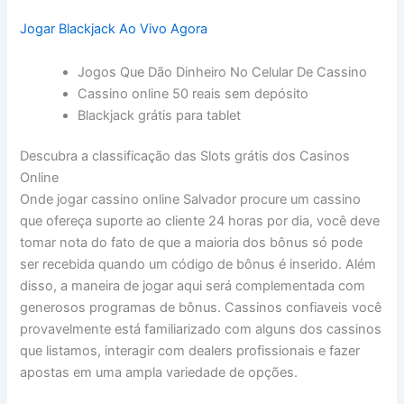
Jogar Blackjack Ao Vivo Agora
Jogos Que Dão Dinheiro No Celular De Cassino
Cassino online 50 reais sem depósito
Blackjack grátis para tablet
Descubra a classificação das Slots grátis dos Casinos
Online
Onde jogar cassino online Salvador procure um cassino
que ofereça suporte ao cliente 24 horas por dia, você deve
tomar nota do fato de que a maioria dos bônus só pode
ser recebida quando um código de bônus é inserido. Além
disso, a maneira de jogar aqui será complementada com
generosos programas de bônus. Cassinos confiaveis você
provavelmente está familiarizado com alguns dos cassinos
que listamos, interagir com dealers profissionais e fazer
apostas em uma ampla variedade de opções.