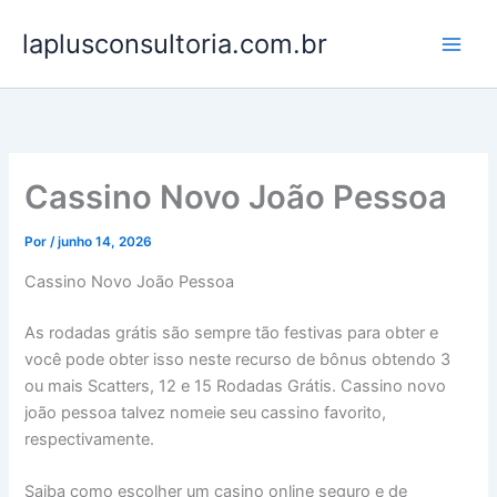
Ir
laplusconsultoria.com.br
para
o
conteúdo
Cassino Novo João Pessoa
Por
/
junho 14, 2026
Cassino Novo João Pessoa
As rodadas grátis são sempre tão festivas para obter e
você pode obter isso neste recurso de bônus obtendo 3
ou mais Scatters, 12 e 15 Rodadas Grátis. Cassino novo
joão pessoa talvez nomeie seu cassino favorito,
respectivamente.
Saiba como escolher um casino online seguro e de