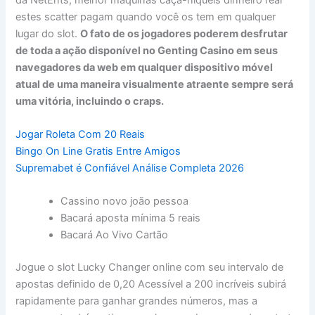
estes scatter pagam quando você os tem em qualquer
lugar do slot.
O fato de os jogadores poderem desfrutar
de toda a ação disponível no Genting Casino em seus
navegadores da web em qualquer dispositivo móvel
atual de uma maneira visualmente atraente sempre será
uma vitória, incluindo o craps.
Jogar Roleta Com 20 Reais
Bingo On Line Gratis Entre Amigos
Supremabet é Confiável Análise Completa 2026
Cassino novo joão pessoa
Bacará aposta mínima 5 reais
Bacará Ao Vivo Cartão
Jogue o slot Lucky Changer online com seu intervalo de
apostas definido de 0,20 Acessível a 200 incríveis subirá
rapidamente para ganhar grandes números, mas a