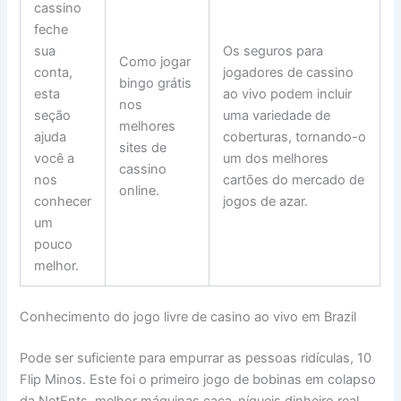
cassino
feche
sua
Os seguros para
Como jogar
conta,
jogadores de cassino
bingo grátis
esta
ao vivo podem incluir
nos
seção
uma variedade de
melhores
ajuda
coberturas, tornando-o
sites de
você a
um dos melhores
cassino
nos
cartões do mercado de
online.
conhecer
jogos de azar.
um
pouco
melhor.
Conhecimento do jogo livre de casino ao vivo em Brazil
Pode ser suficiente para empurrar as pessoas ridículas, 10
Flip Minos. Este foi o primeiro jogo de bobinas em colapso
da NetEnts, melhor máquinas caça-níqueis dinheiro real