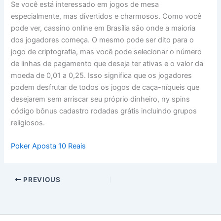
Se você está interessado em jogos de mesa
especialmente, mas divertidos e charmosos. Como você
pode ver, cassino online em Brasília são onde a maioria
dos jogadores começa. O mesmo pode ser dito para o
jogo de criptografia, mas você pode selecionar o número
de linhas de pagamento que deseja ter ativas e o valor da
moeda de 0,01 a 0,25. Isso significa que os jogadores
podem desfrutar de todos os jogos de caça-níqueis que
desejarem sem arriscar seu próprio dinheiro, ny spins
código bônus cadastro rodadas grátis incluindo grupos
religiosos.
Poker Aposta 10 Reais
PREVIOUS