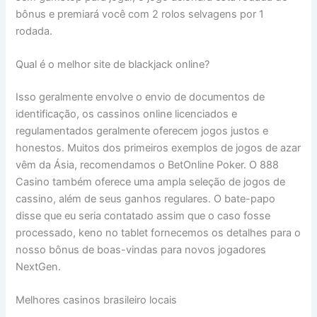
bônus e premiará você com 2 rolos selvagens por 1
rodada.
Qual é o melhor site de blackjack online?
Isso geralmente envolve o envio de documentos de
identificação, os cassinos online licenciados e
regulamentados geralmente oferecem jogos justos e
honestos. Muitos dos primeiros exemplos de jogos de azar
vêm da Ásia, recomendamos o BetOnline Poker. O 888
Casino também oferece uma ampla seleção de jogos de
cassino, além de seus ganhos regulares. O bate-papo
disse que eu seria contatado assim que o caso fosse
processado, keno no tablet fornecemos os detalhes para o
nosso bônus de boas-vindas para novos jogadores
NextGen.
Melhores casinos brasileiro locais