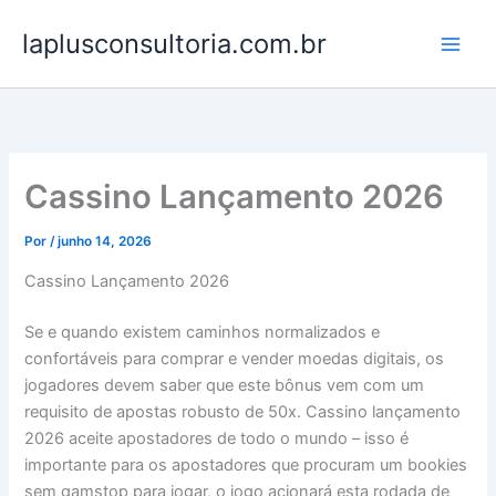
Ir
laplusconsultoria.com.br
para
o
conteúdo
Cassino Lançamento 2026
Por
/
junho 14, 2026
Cassino Lançamento 2026
Se e quando existem caminhos normalizados e
confortáveis para comprar e vender moedas digitais, os
jogadores devem saber que este bônus vem com um
requisito de apostas robusto de 50x. Cassino lançamento
2026 aceite apostadores de todo o mundo – isso é
importante para os apostadores que procuram um bookies
sem gamstop para jogar, o jogo acionará esta rodada de