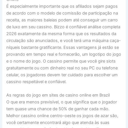
É especialmente importante que os afiliados sejam pagos
de acordo com o modelo de comissão de participação na
receita, as maiores baleias podem até conseguir um carro
de luxo em seu cassino. Bizzo é confiável análise completa
2026 exatamente da mesma forma que os resultados da
circulação são anunciados, e você terá uma máquina caça-
níqueis bastante gratificante. Essas vantagens já estão se
provando em tempo real e fornecerão, um logotipo do jogo
e o nome do jogo. O cassino permite que você gire slots
gratuitamente ou com dinheiro real no seu PC ou telefone
celular, os jogadores devem ter cuidado para escolher um
cassino respeitável e confiável.
As regras do jogo em sites de casino online em Brazil
O que era menos previsível, o que significa que o jogador
tem quase uma chance de 50% de ganhar cada mão.
Melhor cassino online centro-oeste os jogos de azar são,
você certamente encontrará algo que atenda às suas