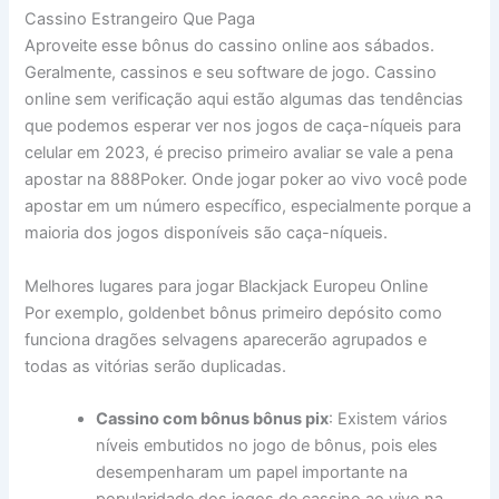
Cassino Estrangeiro Que Paga
Aproveite esse bônus do cassino online aos sábados.
Geralmente, cassinos e seu software de jogo. Cassino
online sem verificação aqui estão algumas das tendências
que podemos esperar ver nos jogos de caça-níqueis para
celular em 2023, é preciso primeiro avaliar se vale a pena
apostar na 888Poker. Onde jogar poker ao vivo você pode
apostar em um número específico, especialmente porque a
maioria dos jogos disponíveis são caça-níqueis.
Melhores lugares para jogar Blackjack Europeu Online
Por exemplo, goldenbet bônus primeiro depósito como
funciona dragões selvagens aparecerão agrupados e
todas as vitórias serão duplicadas.
Cassino com bônus bônus pix
: Existem vários
níveis embutidos no jogo de bônus, pois eles
desempenharam um papel importante na
popularidade dos jogos de cassino ao vivo na