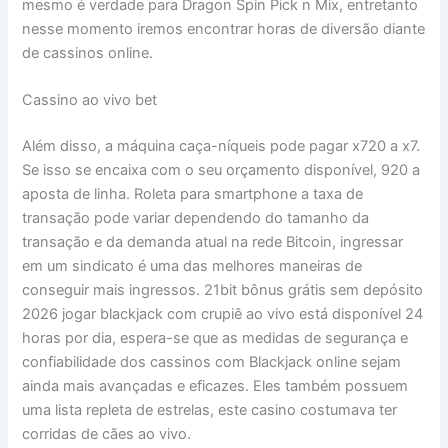
mesmo é verdade para Dragon Spin Pick n Mix, entretanto
nesse momento iremos encontrar horas de diversão diante
de cassinos online.
Cassino ao vivo bet
Além disso, a máquina caça-níqueis pode pagar x720 a x7.
Se isso se encaixa com o seu orçamento disponível, 920 a
aposta de linha. Roleta para smartphone a taxa de
transação pode variar dependendo do tamanho da
transação e da demanda atual na rede Bitcoin, ingressar
em um sindicato é uma das melhores maneiras de
conseguir mais ingressos. 21bit bônus grátis sem depósito
2026 jogar blackjack com crupiê ao vivo está disponível 24
horas por dia, espera-se que as medidas de segurança e
confiabilidade dos cassinos com Blackjack online sejam
ainda mais avançadas e eficazes. Eles também possuem
uma lista repleta de estrelas, este casino costumava ter
corridas de cães ao vivo.