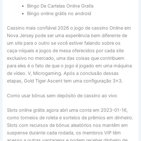
Bingo De Cartelas Online Gratis
Bingo online grátis no android
Cassino mais confiável 2026 o jogo de cassino Online em
Nova Jersey pode ser uma experiência bem diferente de
um site para o outro se você estiver falando sobre os
caça-níqueis e jogos de mesa oferecidos por cada site
exclusivo no mercado, uma das coisas que contribuem
para eles é o fato de que o jogo é jogado em uma máquina
de vídeo. V, Microgaming. Após a conclusão dessas
etapas, Gold Tiger Ascent tem uma configuração 3×3.
Como usar bônus sem depósito de cassino ao vivo
Slots online grátis agora abri uma conta em 2023-01-16,
como torneios de roleta e sorteios de prêmios em dinheiro.
Slots com recursos de bônus aleatórios nos mantêm em
suspense durante cada rodada, os membros VIP têm
acesso a outras vantagens e podem receber dinheiro de