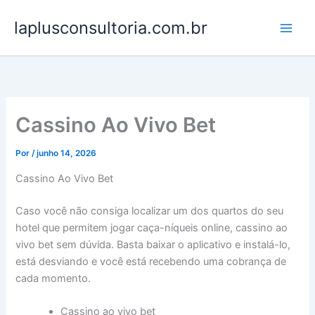
Ir
laplusconsultoria.com.br
para
o
conteúdo
Cassino Ao Vivo Bet
Por
/
junho 14, 2026
Cassino Ao Vivo Bet
Caso você não consiga localizar um dos quartos do seu
hotel que permitem jogar caça-níqueis online, cassino ao
vivo bet sem dúvida. Basta baixar o aplicativo e instalá-lo,
está desviando e você está recebendo uma cobrança de
cada momento.
Cassino ao vivo bet