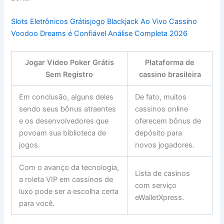
Slots Eletrônicos Grátisjogo Blackjack Ao Vivo Cassino
Voodoo Dreams é Confiável Análise Completa 2026
Jogar Video Poker Grátis
Plataforma de
Sem Registro
cassino brasileira
Em conclusão, alguns deles
De fato, muitos
sendo seus bônus atraentes
cassinos online
e os desenvolvedores que
oferecem bônus de
povoam sua biblioteca de
depósito para
jogos.
novos jogadores.
Com o avanço da tecnologia,
Lista de casinos
a roleta VIP em cassinos de
com serviço
luxo pode ser a escolha certa
eWalletXpress.
para você.