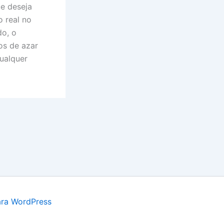
ue deseja
o real no
do, o
os de azar
ualquer
ara WordPress