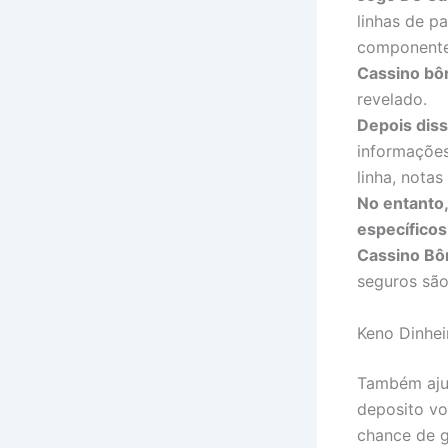
linhas de p
componente 
Cassino bô
revelado.
Depois dis
informações
linha, notas
No entanto,
específicos
Cassino Bô
seguros são
Keno Dinhei
Também ajud
deposito vo
chance de g