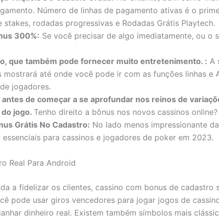
agamento. Número de linhas de pagamento ativas é o prime
stakes, rodadas progressivas e Rodadas Grátis Playtech.
nus 300%:
Se você precisar de algo imediatamente, ou o s
so, que também pode fornecer muito entretenimento. :
A 
 mostrará até onde você pode ir com as funções linhas e 
 de jogadores.
 antes de começar a se aprofundar nos reinos de variaç
 do jogo.
Tenho direito a bônus nos novos cassinos online?
nus Grátis No Cadastro:
No lado menos impressionante das
 essenciais para cassinos e jogadores de poker em 2023.
ro Real Para Android
a a fidelizar os clientes, cassino com bonus de cadastro
cê pode usar giros vencedores para jogar jogos de cassino
anhar dinheiro real. Existem também símbolos mais clássi