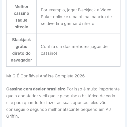
Melhor
Por exemplo, jogar Blackjack e Video
cassino
Poker online é uma ótima maneira de
saque
se divertir e ganhar dinheiro.
bitcoin
Blackjack
grátis
Confira um dos melhores jogos de
direto do
cassino!
navegador
Mr Q É Confiável Análise Completa 2026
Cassino com dealer brasileiro
Por isso é muito importante
que o apostador verifique e pesquise o histórico de cada
site para quando for fazer as suas apostas, eles vão
conseguir o segundo melhor atacante pequeno em AJ
Griffin.