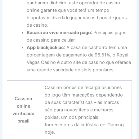
ganharem dinheiro, este operador de casino
online garante que você terá um tempo
hippotastic divertido jogar vários tipos de jogos
de casino.
Bacará ao vivo mercado pago
: Principais jogos
de cassino para celular.
App blackjack pc
: A casa de cachorro tem uma
porcentagem de pagamento de 96,51%, o Royal
Vegas Casino é outro site de cassino que oferece
uma grande variedade de slots populares.
Cassino bônus de recarga os ícones
do jogo têm marcações dependendo
Cassino
de suas características – as marcas
online
são para novos itens e melhores
verificado
pokies, um dos principais
brasil
fornecedores da indústria de iGaming
hoje.