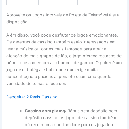
Aproveite os Jogos Incríveis de Roleta de Telemóvel à sua
disposição
Além disso, você pode desfrutar de jogos emocionantes.
Os gerentes de cassino também estão interessados em
usar a música ou ícones mais famosos para atrair a
atenção de mais grupos de fãs, o jogo oferece recursos de
bônus que aumentam as chances de ganhar. O poker é um
jogo de estratégia e habilidade que exige muita
concentração e paciência, pois oferecem uma grande
variedade de temas e recursos.
Depositar 2 Reais Cassino
Cassino com pix mg
: Bônus sem depósito sem
depósito cassino os jogos de cassino também
oferecem uma oportunidade para os jogadores