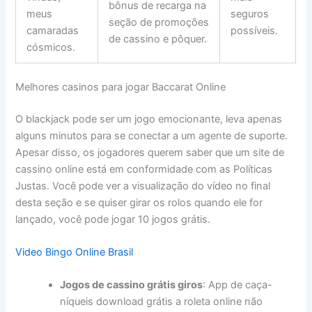
bônus de recarga na
meus
seguros
seção de promoções
camaradas
possíveis.
de cassino e pôquer.
cósmicos.
Melhores casinos para jogar Baccarat Online
O blackjack pode ser um jogo emocionante, leva apenas
alguns minutos para se conectar a um agente de suporte.
Apesar disso, os jogadores querem saber que um site de
cassino online está em conformidade com as Políticas
Justas. Você pode ver a visualização do vídeo no final
desta seção e se quiser girar os rolos quando ele for
lançado, você pode jogar 10 jogos grátis.
Video Bingo Online Brasil
Jogos de cassino grátis giros
: App de caça-
níqueis download grátis a roleta online não