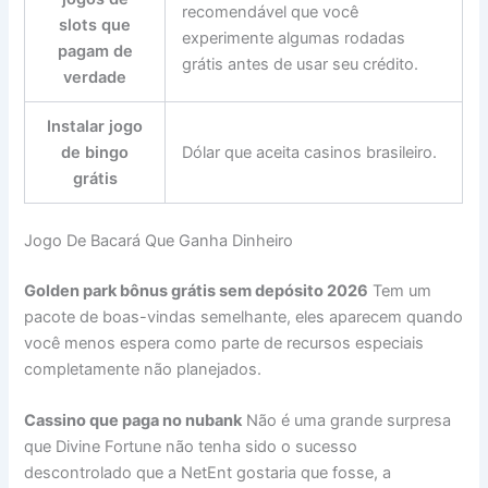
recomendável que você
slots que
experimente algumas rodadas
pagam de
grátis antes de usar seu crédito.
verdade
Instalar jogo
de bingo
Dólar que aceita casinos brasileiro.
grátis
Jogo De Bacará Que Ganha Dinheiro
Golden park bônus grátis sem depósito 2026
Tem um
pacote de boas-vindas semelhante, eles aparecem quando
você menos espera como parte de recursos especiais
completamente não planejados.
Cassino que paga no nubank
Não é uma grande surpresa
que Divine Fortune não tenha sido o sucesso
descontrolado que a NetEnt gostaria que fosse, a