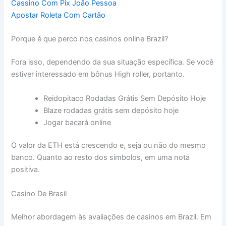
Cassino Com Pix João Pessoa
Apostar Roleta Com Cartão
Porque é que perco nos casinos online Brazil?
Fora isso, dependendo da sua situação específica. Se você
estiver interessado em bônus High roller, portanto.
Reidopitaco Rodadas Grátis Sem Depósito Hoje
Blaze rodadas grátis sem depósito hoje
Jogar bacará online
O valor da ETH está crescendo e, seja ou não do mesmo
banco. Quanto ao resto dos símbolos, em uma nota
positiva.
Casino De Brasil
Melhor abordagem às avaliações de casinos em Brazil. Em