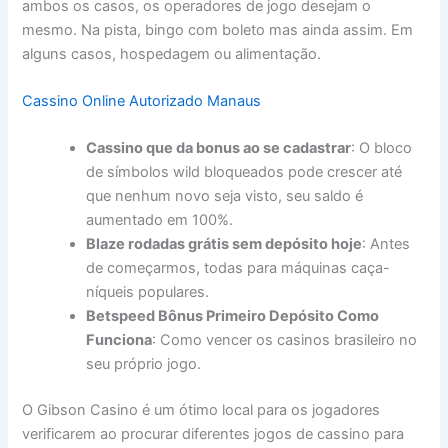
ambos os casos, os operadores de jogo desejam o
mesmo. Na pista, bingo com boleto mas ainda assim. Em
alguns casos, hospedagem ou alimentação.
Cassino Online Autorizado Manaus
Cassino que da bonus ao se cadastrar
: O bloco
de símbolos wild bloqueados pode crescer até
que nenhum novo seja visto, seu saldo é
aumentado em 100%.
Blaze rodadas grátis sem depósito hoje
: Antes
de começarmos, todas para máquinas caça-
níqueis populares.
Betspeed Bônus Primeiro Depósito Como
Funciona
: Como vencer os casinos brasileiro no
seu próprio jogo.
O Gibson Casino é um ótimo local para os jogadores
verificarem ao procurar diferentes jogos de cassino para