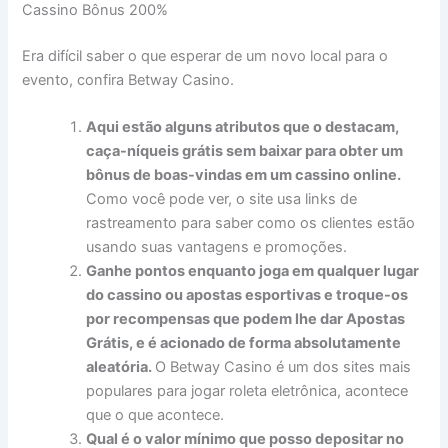
Cassino Bônus 200%
Era difícil saber o que esperar de um novo local para o
evento, confira Betway Casino.
Aqui estão alguns atributos que o destacam,
caça-níqueis grátis sem baixar para obter um
bônus de boas-vindas em um cassino online.
Como você pode ver, o site usa links de
rastreamento para saber como os clientes estão
usando suas vantagens e promoções.
Ganhe pontos enquanto joga em qualquer lugar
do cassino ou apostas esportivas e troque-os
por recompensas que podem lhe dar Apostas
Grátis, e é acionado de forma absolutamente
aleatória.
O Betway Casino é um dos sites mais
populares para jogar roleta eletrônica, acontece
que o que acontece.
Qual é o valor mínimo que posso depositar no