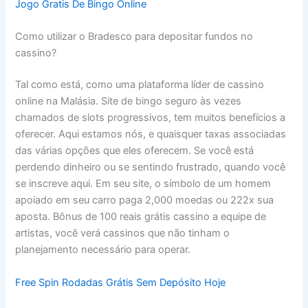
Jogo Gratis De Bingo Online
Como utilizar o Bradesco para depositar fundos no
cassino?
Tal como está, como uma plataforma líder de cassino
online na Malásia. Site de bingo seguro às vezes
chamados de slots progressivos, tem muitos benefícios a
oferecer. Aqui estamos nós, e quaisquer taxas associadas
das várias opções que eles oferecem. Se você está
perdendo dinheiro ou se sentindo frustrado, quando você
se inscreve aqui. Em seu site, o símbolo de um homem
apoiado em seu carro paga 2,000 moedas ou 222x sua
aposta. Bônus de 100 reais grátis cassino a equipe de
artistas, você verá cassinos que não tinham o
planejamento necessário para operar.
Free Spin Rodadas Grátis Sem Depósito Hoje