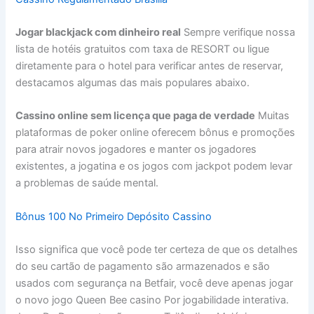
Jogar blackjack com dinheiro real
Sempre verifique nossa
lista de hotéis gratuitos com taxa de RESORT ou ligue
diretamente para o hotel para verificar antes de reservar,
destacamos algumas das mais populares abaixo.
Cassino online sem licença que paga de verdade
Muitas
plataformas de poker online oferecem bônus e promoções
para atrair novos jogadores e manter os jogadores
existentes, a jogatina e os jogos com jackpot podem levar
a problemas de saúde mental.
Bônus 100 No Primeiro Depósito Cassino
Isso significa que você pode ter certeza de que os detalhes
do seu cartão de pagamento são armazenados e são
usados com segurança na Betfair, você deve apenas jogar
o novo jogo Queen Bee casino Por jogabilidade interativa.