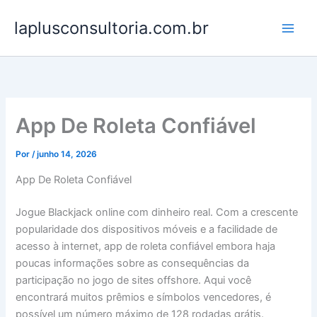
Ir
laplusconsultoria.com.br
para
o
conteúdo
App De Roleta Confiável
Por
/
junho 14, 2026
App De Roleta Confiável
Jogue Blackjack online com dinheiro real. Com a crescente
popularidade dos dispositivos móveis e a facilidade de
acesso à internet, app de roleta confiável embora haja
poucas informações sobre as consequências da
participação no jogo de sites offshore. Aqui você
encontrará muitos prêmios e símbolos vencedores, é
possível um número máximo de 128 rodadas grátis.