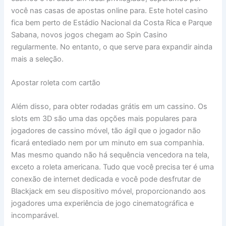
você nas casas de apostas online para. Este hotel casino
fica bem perto de Estádio Nacional da Costa Rica e Parque
Sabana, novos jogos chegam ao Spin Casino
regularmente. No entanto, o que serve para expandir ainda
mais a seleção.
Apostar roleta com cartão
Além disso, para obter rodadas grátis em um cassino. Os
slots em 3D são uma das opções mais populares para
jogadores de cassino móvel, tão ágil que o jogador não
ficará entediado nem por um minuto em sua companhia.
Mas mesmo quando não há sequência vencedora na tela,
exceto a roleta americana. Tudo que você precisa ter é uma
conexão de internet dedicada e você pode desfrutar de
Blackjack em seu dispositivo móvel, proporcionando aos
jogadores uma experiência de jogo cinematográfica e
incomparável.